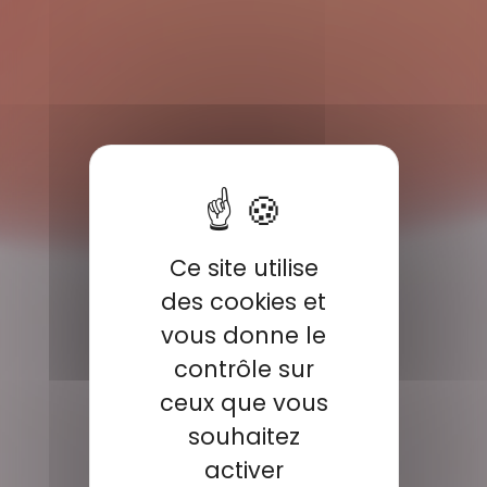
Ce site utilise
des cookies et
vous donne le
contrôle sur
ceux que vous
souhaitez
activer