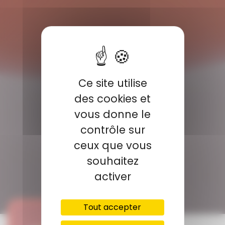
Ce site utilise
des cookies et
vous donne le
contrôle sur
ceux que vous
souhaitez
activer
Tout accepter