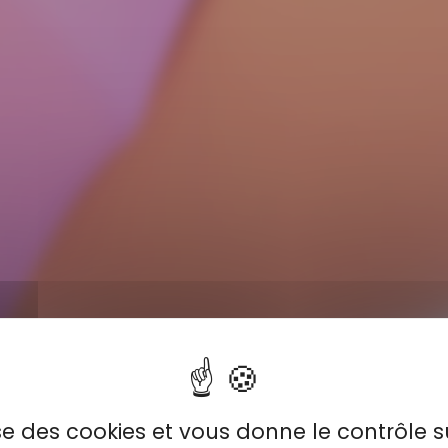
lise des cookies et vous donne le contrôle 