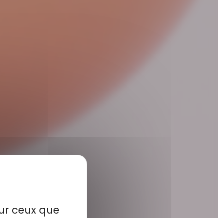
sur ceux que