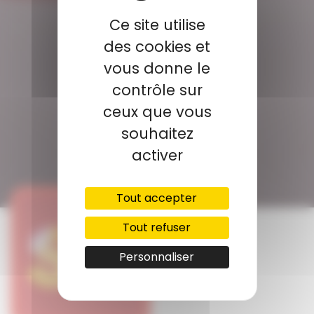
Ce site utilise
des cookies et
vous donne le
contrôle sur
ceux que vous
souhaitez
activer
Tout accepter
Tout refuser
Personnaliser