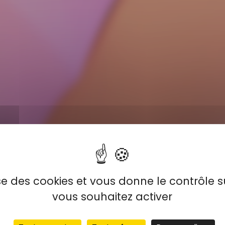
lise des cookies et vous donne le contrôle 
vous souhaitez activer