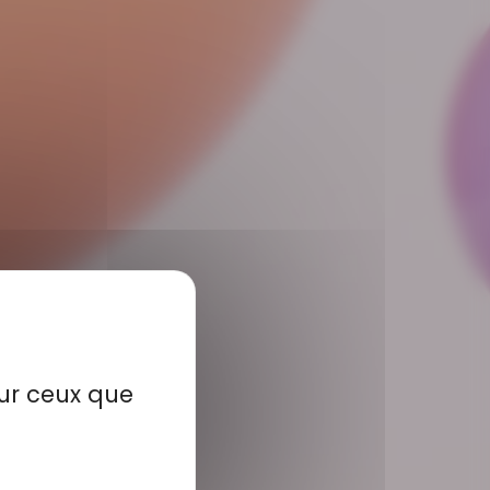
sur ceux que