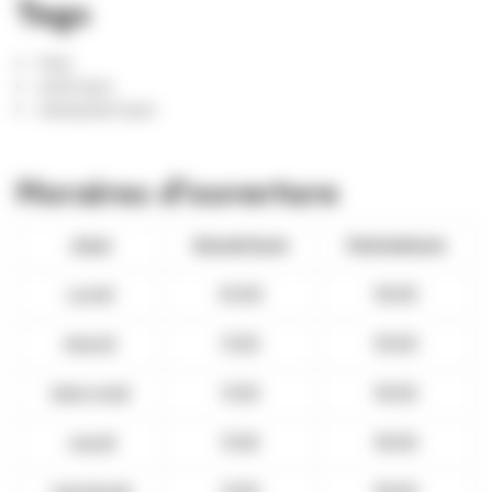
Tags
Free
sortir lyon
restaurant lyon
Horaires d'ouverture
Jour
Ouverture
Fermeture
Lundi
14:00
19:00
Mardi
11:00
19:00
Mercredi
11:00
19:00
Jeudi
11:00
19:00