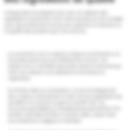
Chaque plat est préparé avec soin, en utilisant des
ingrédients de premier choix. Notre priorité est de travailler
avec des producteurs locaux pour garantir la fraîcheur et
la qualité des produits que nous servons.
Le Luminarium est un espace unique et enchanteur où
la lumière prend vie sous différentes formes. Cet
endroit est un véritable spectacle visuel et sensoriel qui
offre aux visiteurs une expérience immersive et
captivante.
En entrant dans Le Luminarium, on est enveloppé par
des couleurs chatoyantes et des formes organiques qui
semblent se mouvoir au gré du souffle d'air. Les
structures gonflables et transparentes permettent à la
lumière naturelle de filtrer à travers elles, créant ainsi
une ambiance magique et féerique.