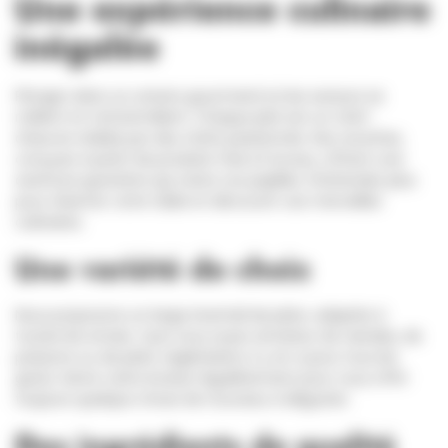
Une expérience culinaire
inégalée
Plongez dans un univers gourmand où les saveurs se
mêlent et s'entremêlent. Chaque plat est un chef-
d'œuvre réalisé par des chefs passionnés. Nos recettes,
conçues à partir de produits frais et locaux, offrent une
aventure gustative qui ravira vos papilles. N'attendez plus
pour réserver votre table et découvrir ces merveilles
culinaires.
Une variété de choix
Nous proposons un large éventail de plats, adaptés à
toutes les envies. Que vous soyez amateur de viandes, de
poissons ou de plats végétariens, il y en a pour tous les
goûts. Notre carte évolue régulièrement pour vous offrir
toujours quelque chose de nouveau à déguster.
Des ingrédients de qualité