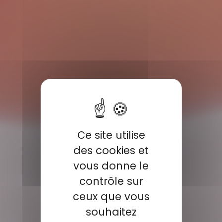
Ce site utilise
des cookies et
vous donne le
contrôle sur
ceux que vous
souhaitez