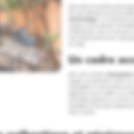
Situé dans le quartier pittores
est une adresse incontournabl
authentique
. Ce restaurant-p
unique, où les saveurs transal
chaleureuse. Que ce soit pour 
une soirée entre amis, Casa S
en Italie.
Un cadre accu
Dès votre arrivée,
Casa Spano
soigné. Le restaurant offre un 
tranquillité. En été, profitez de 
déjeuner sous le soleil ou un dîner
climatisée garantit un confort
familiale et l’accueil chaleureu
aime revenir.