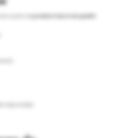
se
rés à partir de
produits frais et de qualité
.
.
ticité.
té irréprochable.