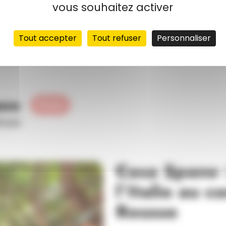
vous souhaitez activer
Tout accepter
Tout refuser
Personnaliser
ano
Ferme
4 Lyon
Casa Spano 
l’Italie au c
Rousse