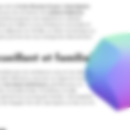
que de la
Croix-Rousse à Lyon
,
Casa Spano
e pour les amateurs de
cuisine italienne
izzeria propose une expérience culinaire
pines se mêlent à une ambiance conviviale et
un déjeuner en famille, un dîner romantique ou
pano promet de vous transporter directement
eillant et familial
séduit par son ambiance cosy et son décor
cadre idéal pour savourer un repas en toute
sa
terrasse extérieure
, parfaite pour un
 à la belle étoile. À l’intérieur, la salle
 optimal tout au long de l’année. L’atmosphère
x de l’équipe font de Casa Spano un lieu où l’on