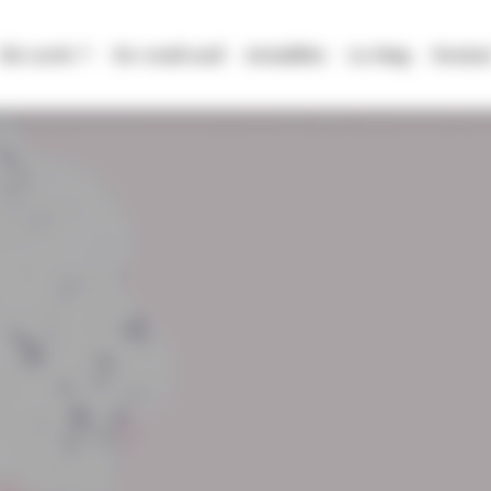
Où sortir ?
Ce week-end
Actualités
Le Mag
Contac