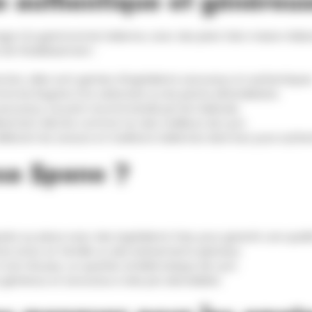
ne authentique et généreu
e à la gastronomie italienne, avec des plats faits maison élabo
de l’établissement :
ection, elles sont garnies d’ingrédients savoureux et authentiques
e les linguine à la carbonara ou les penne all’arrabbiata.
 savoureux, souvent recommandé par les habitués.
lièrement décrite comme l’un des meilleurs de Lyon.
brant les saveurs et traditions italiennes dans leur pure authen
asa Spano ?
arés sur place avec des ingrédients frais, pour garantir une quali
ntre amis, en famille ou des événements spéciaux.
 Croix-Rousse, un quartier emblématique de Lyon.
s généreux et savoureux à des prix abordables.