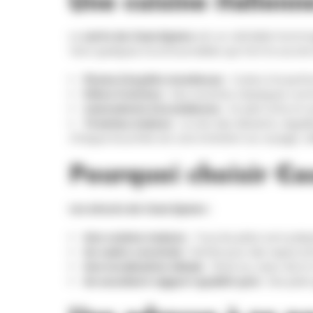
Une cuisine italien
La
carte du Casa Spano
est un véritable hommag
Voici quelques incontournables qui font le succès 
Pizzas à la pâte moelleuse
: Cuites à la perf
Pâtes fraîches
: Des recettes classiques comm
Cannellonis à la sicilienne
: Un plat riche et
Tiramisu maison
: La star des desserts, régu
Chaque bouchée est une invitation au voyage, célé
Pourquoi choisir C
Les atouts de Casa Spano :
Une cuisine maison
: Tous les plats sont prép
Un cadre convivial
: Parfait pour des repas e
Une localisation idéale
: Situé au cœur de la
Un excellent rapport qualité-prix
: Des plat