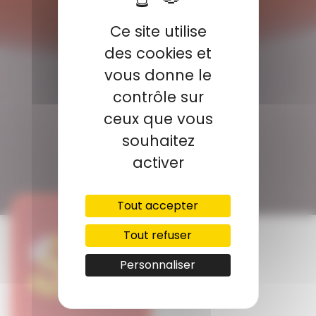
Ce site utilise
des cookies et
vous donne le
contrôle sur
ceux que vous
souhaitez
activer
Tout accepter
Tout refuser
Personnaliser