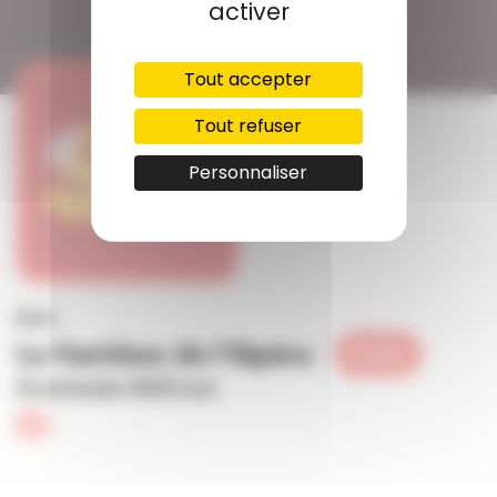
activer
Tout accepter
Tout refuser
Personnaliser
Bars
Le Fantôme de l'Opéra
Ferme
19 rue Royale, 69001 Lyon