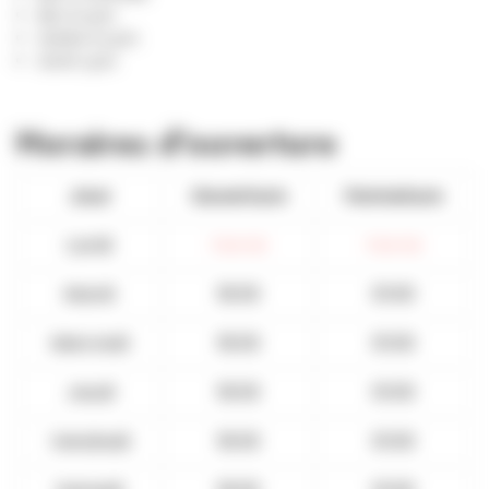
Bar à Lyon
Soirée à Lyon
Sortir Lyon
Horaires d'ouverture
Jour
Ouverture
Fermeture
Lundi
Fermé
Fermé
Mardi
18:00
01:00
Mercredi
18:00
01:00
Jeudi
18:00
01:00
Vendredi
18:00
01:00