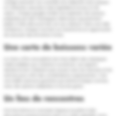
voyage sensoriel. Les cocktails sont élaborés avec passion
et créativité, associés à des ingrédients locaux et de
saison. Chaque gorgée révèle une explosion de saveurs,
préparée par des mixologues talentueux qui prennent
plaisir à faire découvrir leur art aux visiteurs. Dans une telle
ambiance, chaque moment se transforme en opportunité
de savourer des émotions fortes.
Une carte de boissons variée
Le menu offre une palette de choix allant des classiques
indémodables aux créations novatrices. Les experts
derrière le bar n'hésitent pas à jouer avec les textures et les
arômes pour offrir des combinaisons surprenantes. C’est
une réelle aventure gustative qui attend chaque convive,
avec des options adaptées à tous les goûts.
Un lieu de rencontres
À la fois intime et convivial, l'espace se prête à des
discussions passionnantes dans un cadre agréable. Amis,